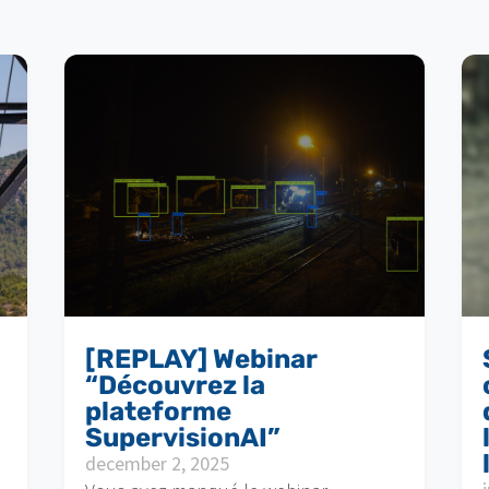
[REPLAY] Webinar
“Découvrez la
plateforme
SupervisionAI”
december 2, 2025