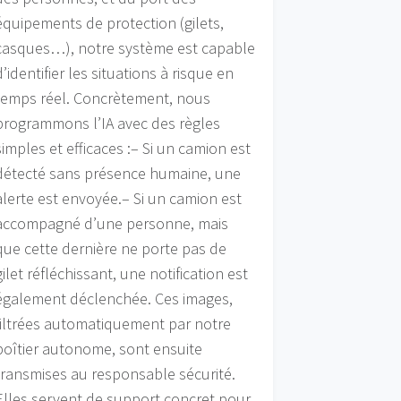
équipements de protection (gilets,
casques…), notre système est capable
d’identifier les situations à risque en
temps réel. Concrètement, nous
programmons l’IA avec des règles
simples et efficaces :– Si un camion est
détecté sans présence humaine, une
alerte est envoyée.– Si un camion est
accompagné d’une personne, mais
que cette dernière ne porte pas de
gilet réfléchissant, une notification est
également déclenchée. Ces images,
filtrées automatiquement par notre
boîtier autonome, sont ensuite
transmises au responsable sécurité.
Elles servent de support concret pour