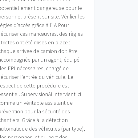
potentiellement dangereuse pour le
personnel présent sur site. Vérifier les
règles d’accès grâce à l’IA Pour
sécuriser ces manœuvres, des règles
strictes ont été mises en place :
chaque arrivée de camion doit être
accompagnée par un agent, équipé
des EPI nécessaires, chargé de
sécuriser l’entrée du véhicule. Le
respect de cette procédure est
essentiel. SupervisionAI intervient ici
comme un véritable assistant de
prévention pour la sécurité des
chantiers. Grâce à la détection
automatique des véhicules (par type),
des personnes, et du port des