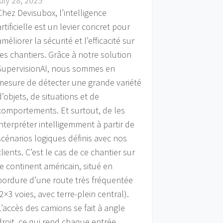
july 28, 2025
Chez Devisubox, l’intelligence
artificielle est un levier concret pour
améliorer la sécurité et l’efficacité sur
les chantiers. Grâce à notre solution
SupervisionAI, nous sommes en
mesure de détecter une grande variété
d’objets, de situations et de
comportements. Et surtout, de les
interpréter intelligemment à partir de
scénarios logiques définis avec nos
clients. C’est le cas de ce chantier sur
le continent américain, situé en
bordure d’une route très fréquentée
(2×3 voies, avec terre-plein central).
L’accès des camions se fait à angle
droit, ce qui rend chaque entrée