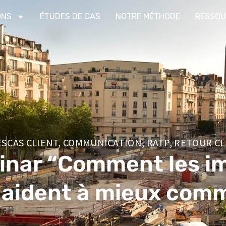
ONS
ÉTUDES DE CAS
NOTRE MÉTHODE
RESSOU
ES
CAS CLIENT
,
COMMUNICATION
,
RATP
,
RETOUR CL
inar “Comment les i
 aident à mieux com