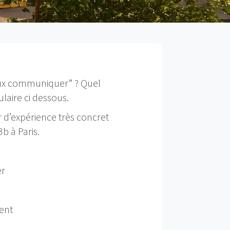
eux communiquer” ? Quel
aire ci dessous.
d’expérience très concret
b à Paris.
er
ment