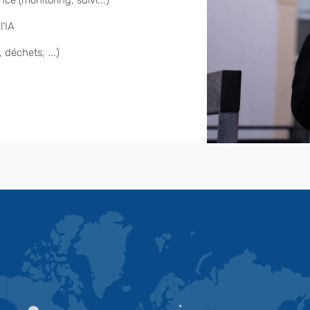
ce (monitoring, suivi...)
l'IA
 déchets, ...)