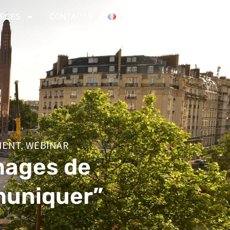
RCES
CONTACTS
IENT
,
WEBINAR
mages de
muniquer”