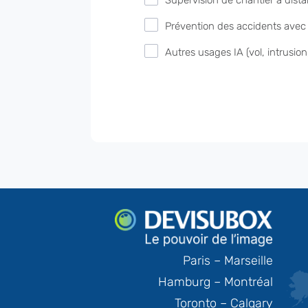
Supervision de chantier à distan
Prévention des accidents avec 
Autres usages IA (vol, intrusion,
Paris – Marseille
Hamburg – Montréal
Toronto – Calgary